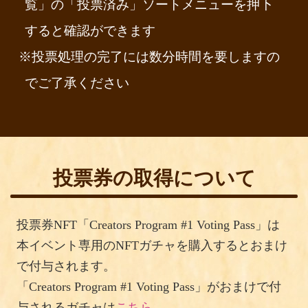
覧」の「投票済み」ソートメニューを押下
作品詳細
すると確認ができます
※投票処理の完了には数分時間を要しますの
でご了承ください
投票券の取得について
Fishing_ Rod
by
Calpas_art
on
Sketchfab
投票券NFT「Creators Program #1 Voting Pass」は
本イベント専用のNFTガチャを購入するとおまけ
作品詳細
で付与されます。
「Creators Program #1 Voting Pass」がおまけで付
与されるガチャは
こちら