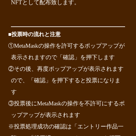
NFTとして配布致します。
Mustang Lance
by
emperor.hiro.
on
Sketchfab
■投票時の流れと注意
作品詳細
①MetaMaskの操作を許可するポップアップが
表示されますので「確認」を押下します
②その後、再度ポップアップが表示されます
ので、「確認」を押下すると投票になりま
す
③投票後にMetaMaskの操作を不許可にするポ
ップアップが表示されます
太鼓ハンマー
by
butamaru
on
Sketchfab
※投票処理成功の確認は「エントリー作品一