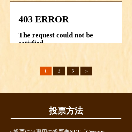
Splash MayoSword
by
rosechannel
on
Sketchfab
1
2
3
>
作品詳細
投票方法
・投票には専用の投票券NFT「Creators