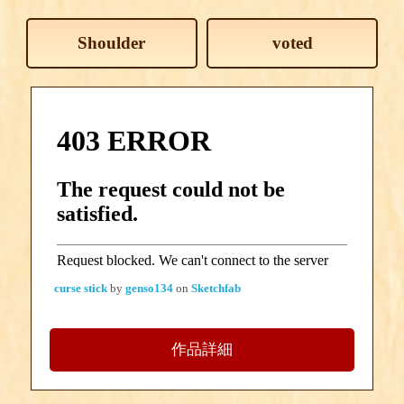
Shoulder
voted
curse stick
by
genso134
on
Sketchfab
作品詳細