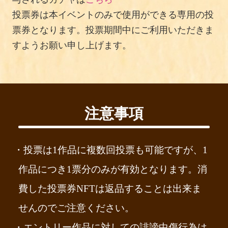
投票券は本イベントのみで使用ができる専用の投
票券となります。投票期間中にご利用いただきま
すようお願い申し上げます。
注意事項
Steel Kitchen Knife (R Hand) : 鋼の包丁（右手）
by
ntako
on
Sketchfab
作品詳細
・投票は1作品に複数回投票も可能ですが、1
作品につき1票分のみが有効となります。消
費した投票券NFTは返品することは出来ま
せんのでご注意ください。
・エントリー作品に対しての誹謗中傷行為は