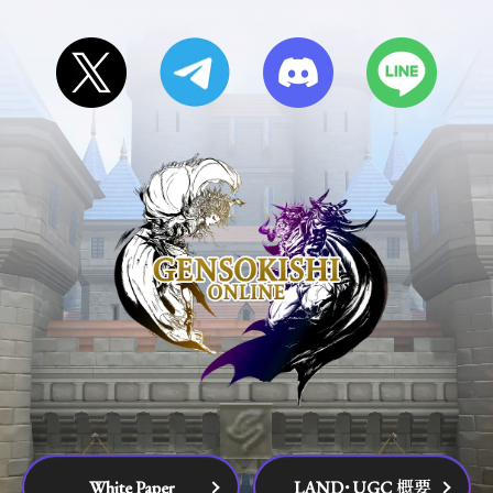
White Paper
LAND･UGC 概要