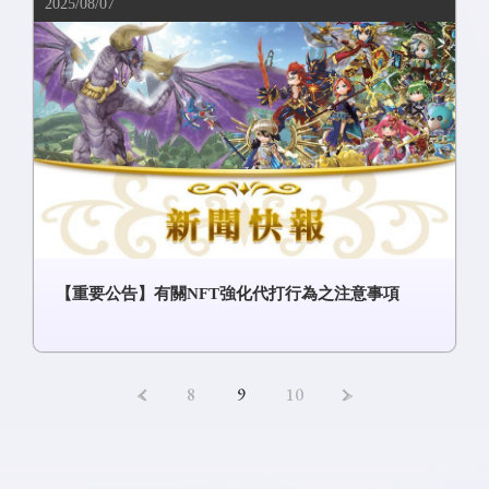
2025/08/07
【重要公告】有關NFT強化代打行為之注意事項
<
8
9
10
>