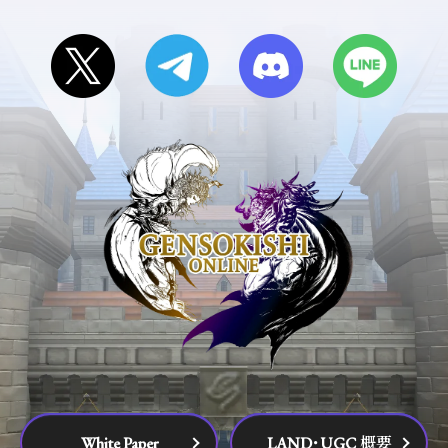
White Paper
LAND･UGC 概要