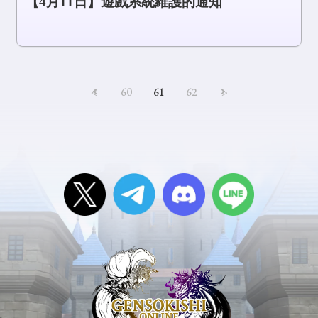
【4月11日】遊戲系統維護的通知
<
60
61
62
>