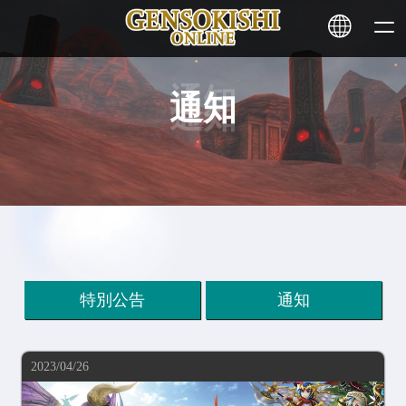
通知
HOME
NEWS
SERVICE
STAKING
特別公告
通知
Learn More
2023/04/26
CONTACT