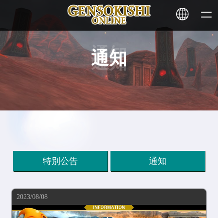
通知
HOME
NEWS
SERVICE
STAKING
特別公告
通知
Learn More
2023/08/08
CONTACT