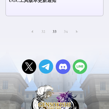
UGC工具版本更新通知
<
32
33
34
>