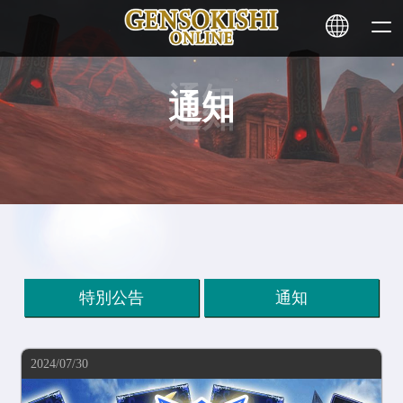
通知
HOME
NEWS
SERVICE
STAKING
特別公告
通知
Learn More
2024/07/30
CONTACT