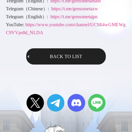
Telegram（English）:
https://t.me/gensometamain
Telegram（Chinese）:
https://t.me/gensometazw
Telegram（English）:
https://t.me/gensometajpn
YouTube:
https://www.youtube.com/channel/UCMi4wGMEWg
C9VVps8d_NLDA
BACK TO LIST