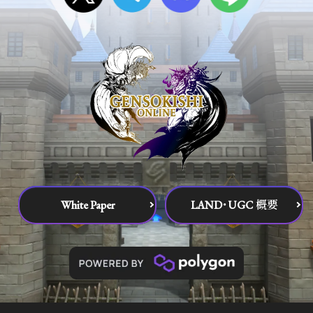
White Paper
LAND･UGC 概要