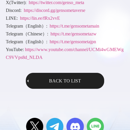
X(Twitter):
https://twitter.com/genso_meta
Discord:
https://discord.gg/gensometaverse
LINE:
https://lin.ee/fRx2vvE
Telegram（English）:
https://t.me/gensometamain
Telegram（Chinese）:
https://t.me/gensometazw
Telegram（English）:
https://t.me/gensometajpn
YouTube:
https://www.youtube.com/channel/UCMi4wGMEWg
C9VVps8d_NLDA
BACK TO LIST