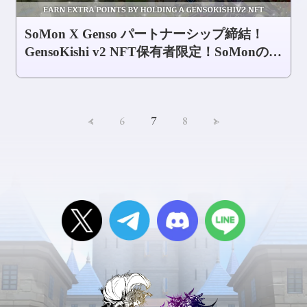
SoMon X Genso パートナーシップ締結！
GensoKishi v2 NFT保有者限定！SoMonのエ
アドロ報酬の資格を獲得しよう！
<
6
7
8
>