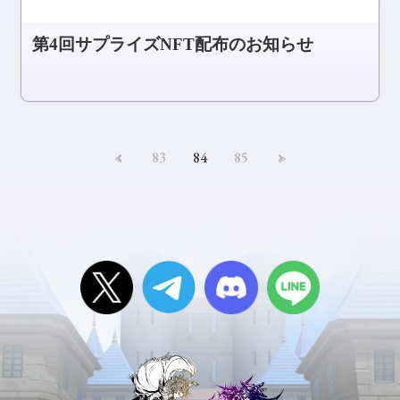
第4回サプライズNFT配布のお知らせ
<
83
84
85
>