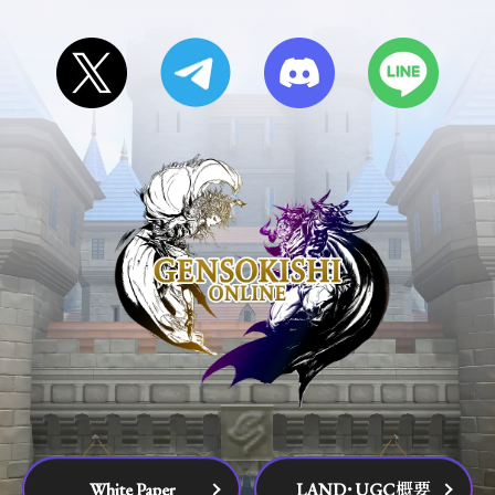
White Paper
LAND･UGC概要