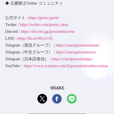
◆ 元素騎士Online コミュニティ
公式サイト :
https://genso.game/
Twitter :
https://twitter.com/genso_meta
Discord :
https://discord.gg/gensometaverse
LINE :
https://lin.ee/fRx2vvE
Telegram（英語グループ） :
https://t.me/gensometamain
Telegram（中文グループ） :
https://t.me/gensometazw
Telegram（日本語発信） :
https://t.me/gensometajpn
YouTube：
https://www.youtube.com/@gensokishionline-metap
SHARE