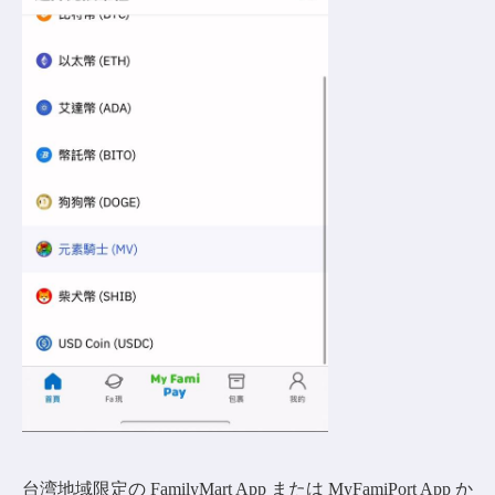
台湾地域限定の FamilyMart App または MyFamiPort App か