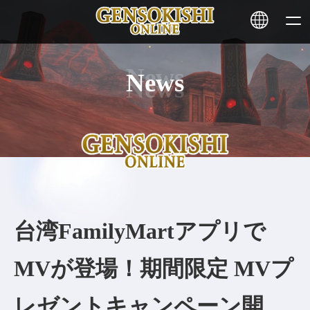
News
HOME
ニュース
サービス
ステーキング
台湾FamilyMartアプリで
その他
MVが登場！期間限定 MVプ
お問い合わせ
レゼントキャンペーン開