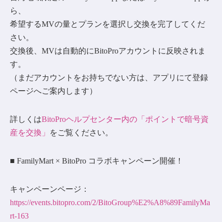
ら、
希望するMVの量とプランを選択し交換を完了してくだ
さい。
交換後、MVは自動的にBitoProアカウントに反映されま
す。
（まだアカウントをお持ちでない方は、アプリにて登録
ページへご案内します）
詳しくは
BitoProヘルプセンター内の「ポイントで暗号資
産を交換」
をご覧ください。
■ FamilyMart × BitoPro コラボキャンペーン開催！
キャンペーンページ：
https://events.bitopro.com/2/BitoGroup%E2%A8%89FamilyMa
rt-163