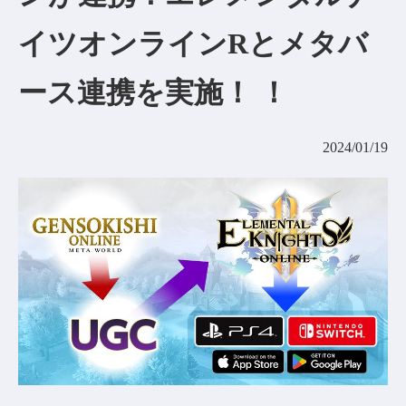
コミュニティ
イツオンラインRとメタバ
AGREEMENT&LICENCE
ース連携を実施！ ！
2024/01/19