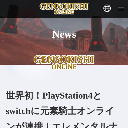
News
HOME
ニュース
サービス
ステーキング
世界初！PlayStation4と
その他
switchに元素騎士オンライ
お問い合わせ
ンが連携！エレメンタルナ