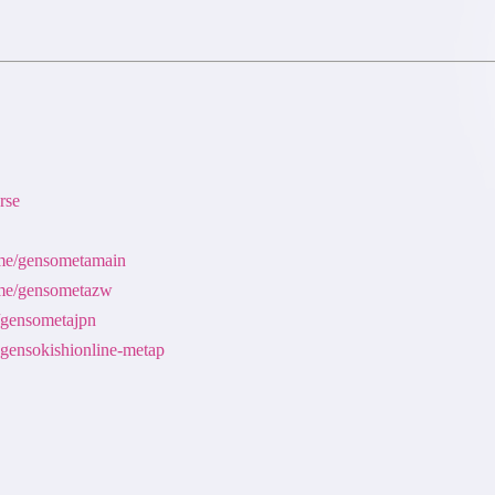
rse
t.me/gensometamain
t.me/gensometazw
e/gensometajpn
gensokishionline-metap