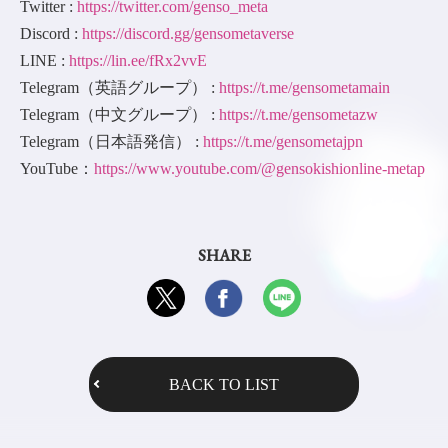
Twitter :
https://twitter.com/genso_meta
Discord :
https://discord.gg/gensometaverse
LINE :
https://lin.ee/fRx2vvE
Telegram（英語グループ） :
https://t.me/gensometamain
Telegram（中文グループ） :
https://t.me/gensometazw
Telegram（日本語発信） :
https://t.me/gensometajpn
YouTube：
https://www.youtube.com/@gensokishionline-metap
SHARE
BACK TO LIST