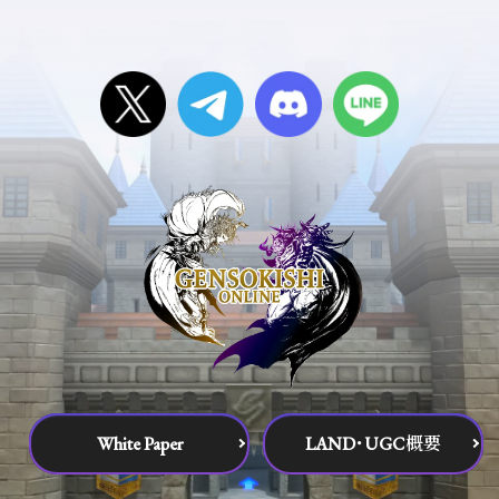
White Paper
LAND･UGC概要