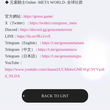
◆ 元素騎士Online -META WORLD- 全球社群
官方網站 :
https://genso.game/
X（Twitter） :
https://twitter.com/genso_meta
Discord :
https://discord.gg/gensometaverse
LINE :
https://lin.ee/fRx2vvE
Telegram（English） :
https://t.me/gensometamain
Telegram（中文） :
https://t.me/gensometazw
Telegram（日本語） :
https://t.me/gensometajpn
YouTube：
https://www.youtube.com/channel/UCMi4wGMEWgC9VVps8
d_NLDA
BACK TO LIST