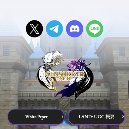
White Paper
LAND･UGC 概要