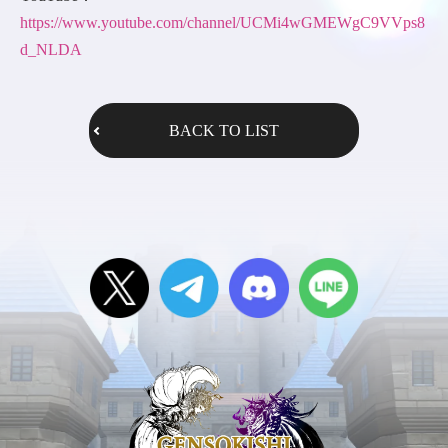
https://www.youtube.com/channel/UCMi4wGMEWgC9VVps8
d_NLDA
BACK TO LIST