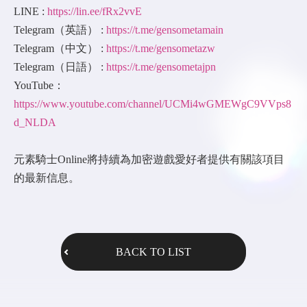
LINE :
https://lin.ee/fRx2vvE
Telegram（英語） :
https://t.me/gensometamain
Telegram（中文） :
https://t.me/gensometazw
Telegram（日語） :
https://t.me/gensometajpn
YouTube：
https://www.youtube.com/channel/UCMi4wGMEWgC9VVps8
d_NLDA
元素騎士Online將持續為加密遊戲愛好者提供有關該項目
的最新信息。
BACK TO LIST