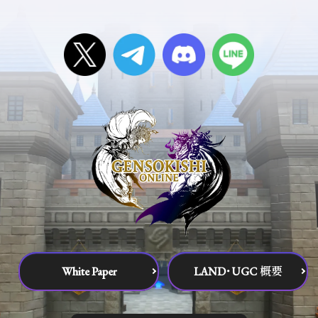
White Paper
LAND･UGC 概要