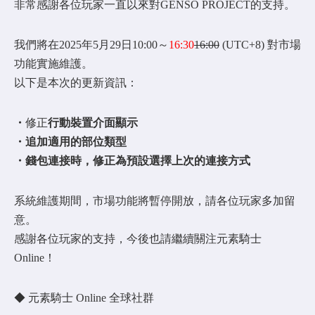
非常感謝各位玩家一直以來對GENSO PROJECT的支持。
我們將在2025年5月29日10:00～
16:30
16:00
(UTC+8) 對市場
功能實施維護。
以下是本次的更新資訊：
・
修正
行動裝置介面顯示
・追加適用的部位類型
・錢包連接時，修正為預設選擇上次的連接方式
系統維護期間，市場功能將暫停開放，請各位玩家多加留
意。
感謝各位玩家的支持，今後也請繼續關注元素騎士
Online！
◆ 元素騎士 Online 全球社群