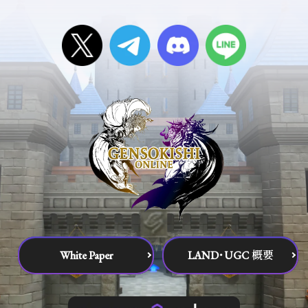
White Paper
LAND･UGC 概要