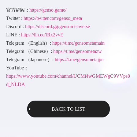
官方網站 :
https://genso.game/
Twitter :
https://twitter.com/genso_meta
Discord :
https://discord.gg/gensometaverse
LINE :
https://lin.ee/fRx2vvE
Telegram （English）:
https://t.me/gensometamain
Telegram （Chinese）:
https://t.me/gensometazw
Telegram （Japanese）:
https://t.me/gensometajpn
YouTube：
https://www.youtube.com/channel/UCMi4wGMEWgC9VVps8
d_NLDA
BACK TO LIST