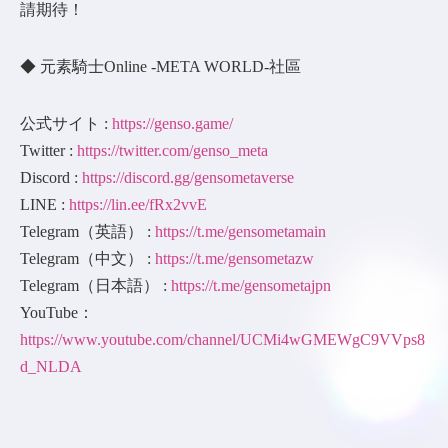
請期待！
◆ 元素騎士Online -META WORLD-社區
公式サイト :
https://genso.game/
Twitter :
https://twitter.com/genso_meta
Discord :
https://discord.gg/gensometaverse
LINE :
https://lin.ee/fRx2vvE
Telegram（英語） :
https://t.me/gensometamain
Telegram（中文） :
https://t.me/gensometazw
Telegram（日本語） :
https://t.me/gensometajpn
YouTube：
https://www.youtube.com/channel/UCMi4wGMEWgC9VVps8
d_NLDA