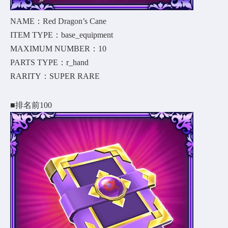
NAME：Red Dragon’s Cane
ITEM TYPE：base_equipment
MAXIMUM NUMBER：10
PARTS TYPE：r_hand
RARITY：SUPER RARE
■排名前100