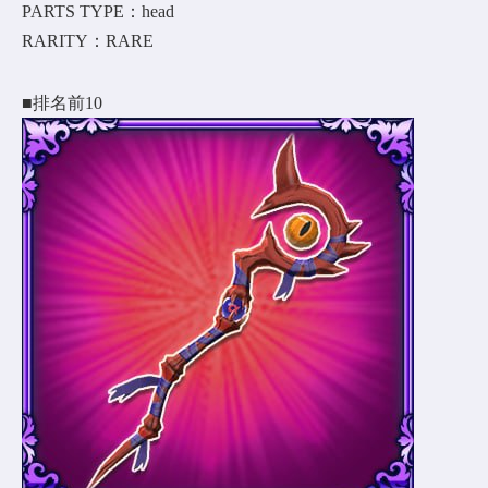
PARTS TYPE：head
RARITY：RARE
■排名前10