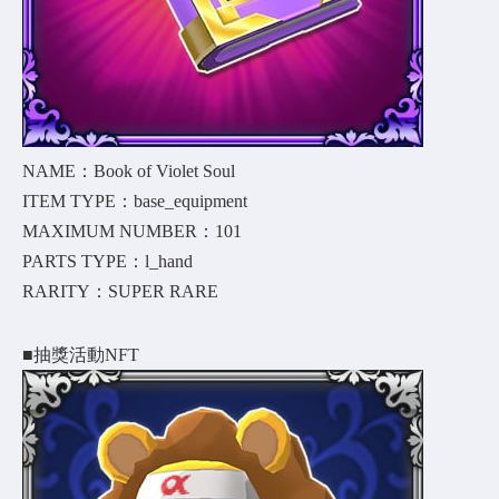
NAME：Book of Violet Soul
ITEM TYPE：base_equipment
MAXIMUM NUMBER：101
PARTS TYPE：l_hand
RARITY：SUPER RARE
■抽獎活動NFT