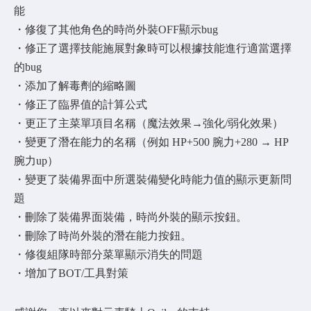
能
・修復了其他角色的時尚外裝OFF顯示bug
・修正了選擇技能施展對象時可以根據技能進行適當選擇
的bug
・添加了解毒劑的縮略圖
・修正了臨界值的計算公式
・更正了主菜單項目名稱（魔法效果→強化/弱化效果）
・變更了潛在能力的名稱（例如 HP+500 腕力+280 → HP
腕力up）
・變更了裝備界面中所選裝備變化時能力值的顯示更新問
題
・刪除了裝備界面裝備，時尚外裝的顯示按鈕。
・刪除了時尚外裝的潛在能力按鈕。
・修復組隊時部分菜單顯示消失的問題
・增加了BOT/工具對策