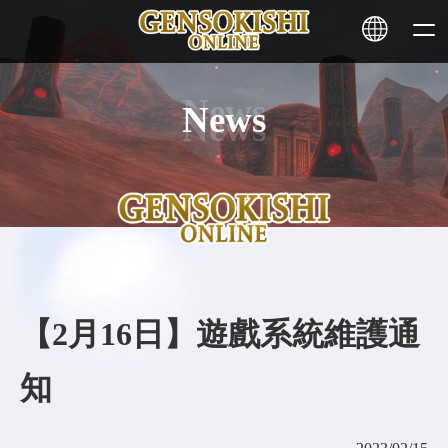
News
HOME
NEWS
SERVICE
STAKING
【2月16日】遊戲系統維護通
Learn More
知
CONTACT