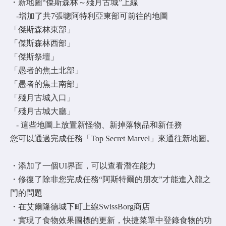
・新地圖“傑斯森林～殘月古城”上線
-增加了共7張聰阿特利亞東部可前往的地圖
「傑斯森林東部」
「傑斯森林西部」
「傑斯祭壇」
「愚者的焦土北部」
「愚者的焦土南部」
「殘月古城入口」
「殘月古城大廳」
- 這些地圖上放置新怪物、新掉落物品和新任務
您可以通過完成任務「Top Secret Marvel」來通往新地圖。
・添加了一個UI界面，可以查看潛在能力
・修復了除非您完成任務“阿斯特爾的朋友”才能進入龍之
門的問題
・在艾爾隆德城下町上線SwissBorg商店
・實現了食物效果圖標的更新，快捷菜單中登錄食物的功