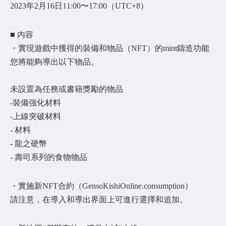
2023年2月16日11:00〜17:00（UTC+8）
■ 內容
・實現遊戲中獲得的裝備和物品（NFT）的mint鑄造功能
您將能夠導出以下物品。
未設置為任務或書籍獎勵的物品
-裝備強化材料
-上線突破材料
- 材料
- 龍之硬幣
- 壽司系列的食物物品
・實施新NFT合約（GensoKishiOnline.consumption）
請注意，在導入和導出界面上可進行選擇和追加。