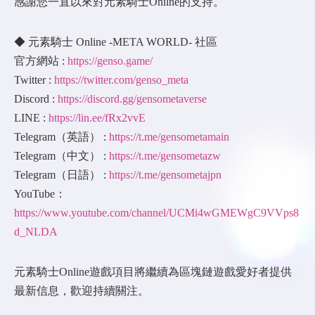
感謝您一直以來對元素騎士Onilne的支持。
◆ 元素騎士 Online -META WORLD- 社區
官方網站 :
https://genso.game/
Twitter :
https://twitter.com/genso_meta
Discord :
https://discord.gg/gensometaverse
LINE :
https://lin.ee/fRx2vvE
Telegram（英語） :
https://t.me/gensometamain
Telegram（中文） :
https://t.me/gensometazw
Telegram（日語） :
https://t.me/gensometajpn
YouTube：
https://www.youtube.com/channel/UCMi4wGMEWgC9VVps8
d_NLDA
元素騎士Online遊戲項目將繼續為區塊鏈遊戲愛好者提供
最新信息，歡迎持續關注。