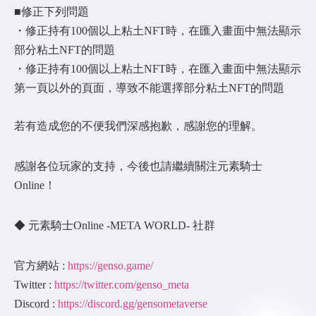
■修正下列問題
・修正持有100個以上粘土NFT時，在匯入畫面中無法顯示
部分粘土NFT的問題
・修正持有100個以上粘土NFT時，在匯入畫面中無法顯示
第一頁以外的頁面，導致不能選擇部分粘土NFT的問題
若有造成您的不便我們深感抱歉，感謝您的理解。
感謝各位玩家的支持，今後也請繼續關注元素騎士
Online！
◆ 元素騎士Online -META WORLD- 社群
官方網站 :
https://genso.game/
Twitter :
https://twitter.com/genso_meta
Discord :
https://discord.gg/gensometaverse