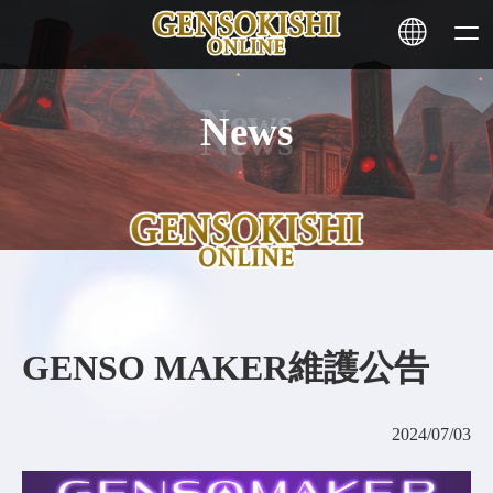
News
HOME
NEWS
SERVICE
STAKING
GENSO MAKER維護公告
Learn More
2024/07/03
CONTACT