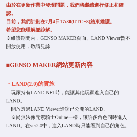
由於在更新作業中發現問題，我們將繼續進行修正和確
認。
目前，我們計劃在7月4日17:30(UTC+8)結束維護。
希望您能理解並諒解。
※維護期間內，GENSO MAKER頁面、LAND Viewer暫不
開放使用，敬請見諒
■GENSO MAKER網站更新內容
・LAND(2.0)的實施
玩家持有LAND NFT時，能讓其他玩家進入自己的
LAND。
開放透過LAND Viewer造訪已公開的LAND。
※尚無法像元素騎士Online一樣，讓許多角色同時進入
LAND。在ver2.0中，進入LAND時只能看到自己的角色。