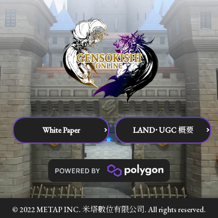
White Paper
LAND･UGC 概要
© 2022 METAP INC. 米塔數位有限公司. All rights reserved.