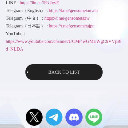
LINE :
https://lin.ee/fRx2vvE
Telegram（English） :
https://t.me/gensometamain
Telegram（中文） :
https://t.me/gensometazw
Telegram（日本語） :
https://t.me/gensometajpn
YouTube：
https://www.youtube.com/channel/UCMi4wGMEWgC9VVps8
d_NLDA
BACK TO LIST