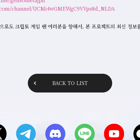
/t.me/gensometajpn
be.com/channel/UCMi4wGMEWgC9VVps8d_NLDA
ctct는 앞으로도 크립토 게임 팬 여러분을 향해서, 본 프로젝트의 최신 정
BACK TO LIST