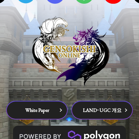
White Paper
LAND･UGC 개요