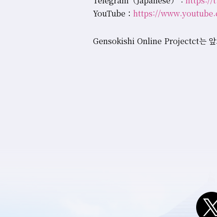
Telegram（Japanese） :
https:/
YouTube：
https://www.youtu
Gensokishi Online Proje