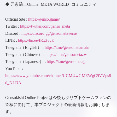
◆ 元素騎士Online -META WORLD- コミュニティ
Official Site :
https://genso.game/
Twitter :
https://twitter.com/genso_meta
Discord :
https://discord.gg/gensometaverse
LINE :
https://lin.ee/fRx2vvE
Telegram（English） :
https://t.me/gensometamain
Telegram（Chinese） :
https://t.me/gensometazw
Telegram（Japanese） :
https://t.me/gensometajpn
YouTube：
https://www.youtube.com/channel/UCMi4wGMEWgC9VVps8
d_NLDA
Gensokishi Online Projectは今後もクリプトゲームファンの
皆様に向けて、本プロジェクトの最新情報をお届けしま
す。