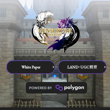
White Paper
LAND･UGC概要