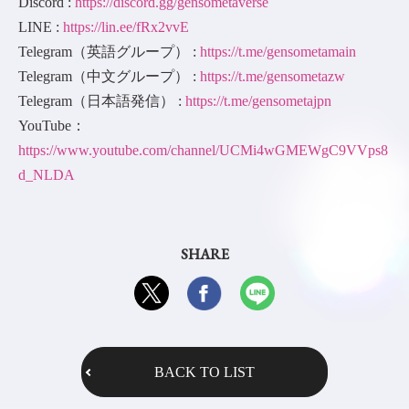
Discord :
https://discord.gg/gensometaverse
LINE :
https://lin.ee/fRx2vvE
Telegram（英語グループ） :
https://t.me/gensometamain
Telegram（中文グループ） :
https://t.me/gensometazw
Telegram（日本語発信） :
https://t.me/gensometajpn
YouTube：
https://www.youtube.com/channel/UCMi4wGMEWgC9VVps8
d_NLDA
SHARE
BACK TO LIST