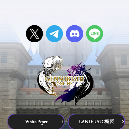
White Paper
LAND･UGC概要