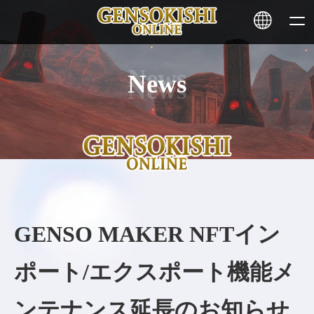
News
HOME
ニュース
サービス
ステーキング
GENSO MAKER NFTイン
その他
ポート/エクスポート機能メ
お問い合わせ
ンテナンス延長のお知らせ