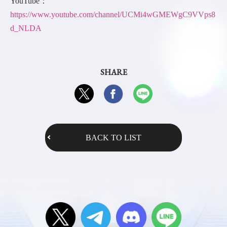
YouTube：
https://www.youtube.com/channel/UCMi4wGMEWgC9VVps8
d_NLDA
SHARE
BACK TO LIST