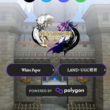
White Paper
LAND･UGC概要