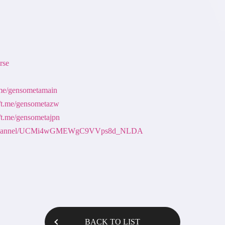
rse
t.me/gensometamain
//t.me/gensometazw
//t.me/gensometajpn
om/channel/UCMi4wGMEWgC9VVps8d_NLDA
BACK TO LIST