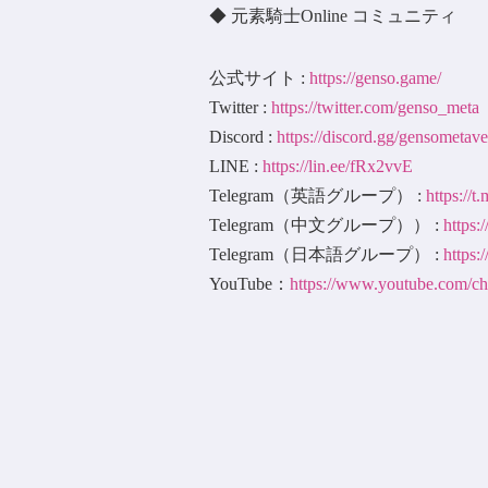
◆ 元素騎士Online コミュニティ
公式サイト :
https://genso.game/
Twitter :
https://twitter.com/genso_meta
Discord :
https://discord.gg/gensometave
LINE :
https://lin.ee/fRx2vvE
Telegram（英語グループ） :
https://
Telegram（中文グループ）） :
https:
Telegram（日本語グループ） :
https:
YouTube：
https://www.youtube.c