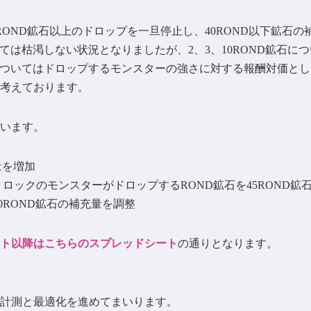
45ROND鉱石以上のドロップを一旦停止し、40ROND以下鉱石
については枯渇しない状況となりましたが、2、3、10ROND鉱石
石についてはドロップするモンスターの強さに対する報酬対価と
考えております。
います。
量を増加
ロックのモンスターがドロップするROND鉱石を45ROND鉱
40ROND鉱石の補充量を調整
ート以降はこちらのスプレッドシート
の通りとなります。
計測と最適化を進めてまいります。