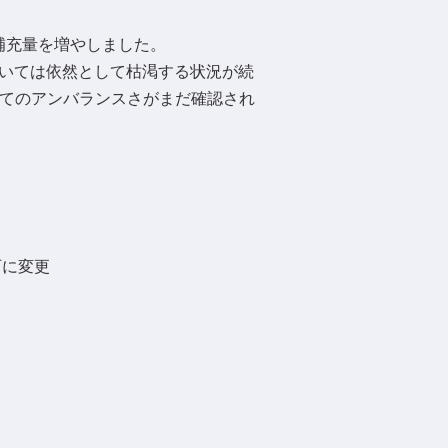
の補充量を増やしました。
については依然として枯渇する状況が続
してのアンバランスさがまだ確認され
石に変更