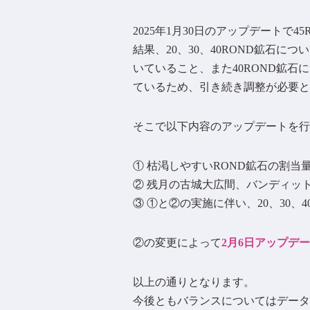
2025年1月30日のアップデートで
結果、20、30、40ROND鉱石
いていること、また40ROND鉱
ているため、引き続き調整が必要と
そこで以下内容のアップデートを行
① 枯渇しやすいROND鉱石の割当
② 残月の古城大広間、バンディット
③ ①と②の実施に伴い、20、30、
②の変更によって
2月6日アップデ
以上の通りとなります。
今後ともバランスについてはデータ