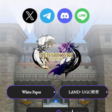
White Paper
LAND･UGC概要