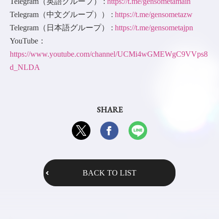
Telegram（英語グループ） :
https://t.me/gensometamain
Telegram（中文グループ）） :
https://t.me/gensometazw
Telegram（日本語グループ） :
https://t.me/gensometajpn
YouTube：
https://www.youtube.com/channel/UCMi4wGMEWgC9VVps8
d_NLDA
SHARE
BACK TO LIST