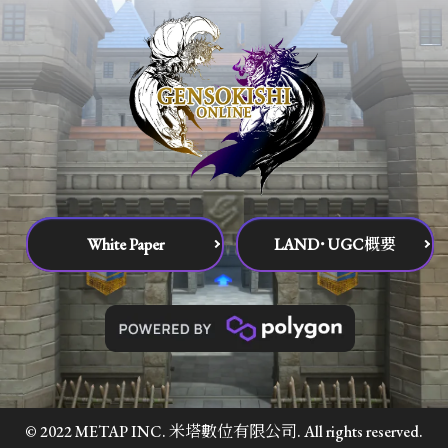
White Paper
LAND･UGC概要
© 2022 METAP INC. 米塔數位有限公司. All rights reserved.