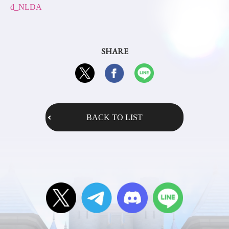
d_NLDA
SHARE
BACK TO LIST