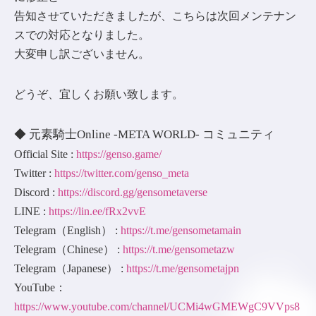
告知させていただきましたが、こちらは次回メンテナン
スでの対応となりました。
大変申し訳ございません。
どうぞ、宜しくお願い致します。
◆ 元素騎士Online -META WORLD- コミュニティ
Official Site :
https://genso.game/
Twitter :
https://twitter.com/genso_meta
Discord :
https://discord.gg/gensometaverse
LINE :
https://lin.ee/fRx2vvE
Telegram（English） :
https://t.me/gensometamain
Telegram（Chinese） :
https://t.me/gensometazw
Telegram（Japanese） :
https://t.me/gensometajpn
YouTube：
https://www.youtube.com/channel/UCMi4wGMEWgC9VVps8