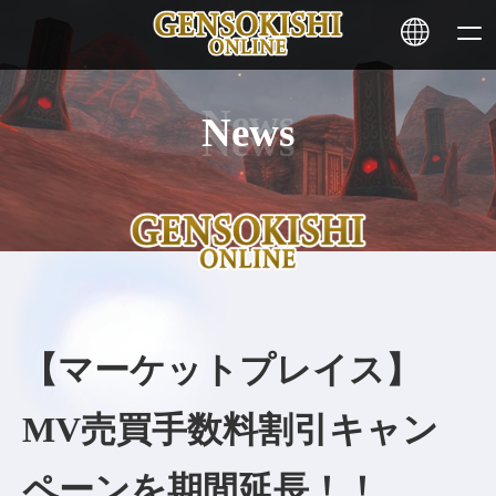
News
HOME
ニュース
サービス
ステーキング
【マーケットプレイス】
その他
MV売買手数料割引キャン
お問い合わせ
ペーンを期間延長！！