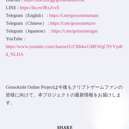
LINE :
https://lin.ee/fRx2vvE
Telegram（English） :
https://t.me/gensometamain
Telegram（Chinese） :
https://t.me/gensometazw
Telegram（Japanese） :
https://t.me/gensometajpn
YouTube：
https://www.youtube.com/channel/UCMi4wGMEWgC9VVps8
d_NLDA
Gensokishi Online Projectは今後もクリプトゲームファンの
皆様に向けて、本プロジェクトの最新情報をお届けしま
す。
SHARE