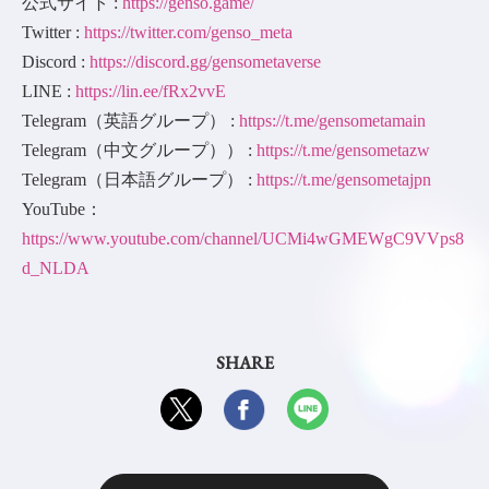
公式サイト :
https://genso.game/
Twitter :
https://twitter.com/genso_meta
Discord :
https://discord.gg/gensometaverse
LINE :
https://lin.ee/fRx2vvE
Telegram（英語グループ） :
https://t.me/gensometamain
Telegram（中文グループ）） :
https://t.me/gensometazw
Telegram（日本語グループ） :
https://t.me/gensometajpn
YouTube：
https://www.youtube.com/channel/UCMi4wGMEWgC9VVps8
d_NLDA
SHARE