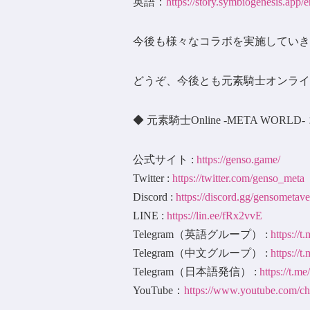
英語：
https://story.symbiogenesis.app/e
今後も様々なコラボを実施していき
どうぞ、今後とも元素騎士オンライ
◆ 元素騎士Online -META WORL
公式サイト :
https://genso.game/
Twitter :
https://twitter.com/genso_meta
Discord :
https://discord.gg/gensometave
LINE :
https://lin.ee/fRx2vvE
Telegram（英語グループ） :
https://
Telegram（中文グループ） :
https://
Telegram（日本語発信） :
https://t.m
YouTube：
https://www.youtube.c