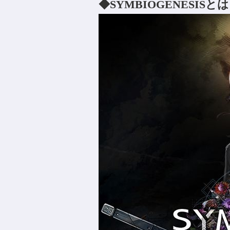
◆SYMBIOGENESISとは