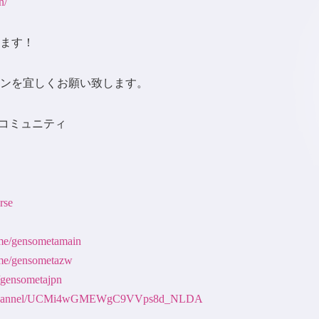
n/
ます！
ンを宜しくお願い致します。
D- コミュニティ
rse
t.me/gensometamain
t.me/gensometazw
e/gensometajpn
om/channel/UCMi4wGMEWgC9VVps8d_NLDA