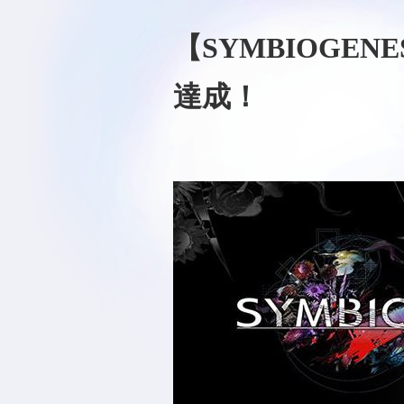
【SYMBIOGEN
達成！