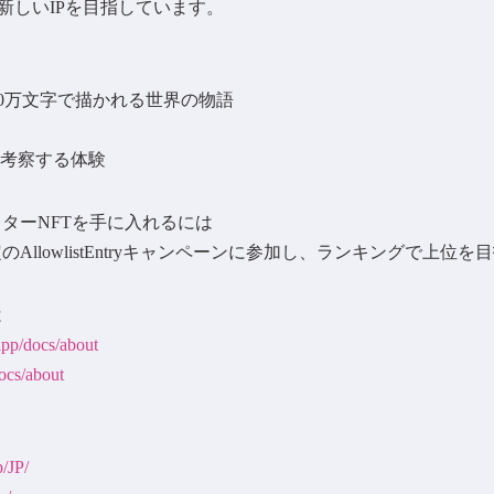
新しいIPを目指しています。
00万文字で描かれる世界の物語
、考察する体験
ラクターNFTを手に入れるには
予定のAllowlistEntryキャンペーンに参加し、ランキングで上位を
は
app/docs/about
ocs/about
p/JP/