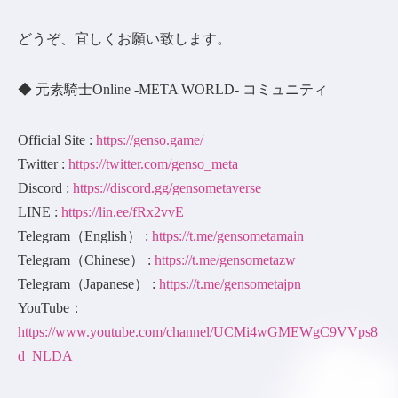
どうぞ、宜しくお願い致します。
◆ 元素騎士Online -META WORLD- コミュニティ
Official Site :
https://genso.game/
Twitter :
https://twitter.com/genso_meta
Discord :
https://discord.gg/gensometaverse
LINE :
https://lin.ee/fRx2vvE
Telegram（English） :
https://t.me/gensometamain
Telegram（Chinese） :
https://t.me/gensometazw
Telegram（Japanese） :
https://t.me/gensometajpn
YouTube：
https://www.youtube.com/channel/UCMi4wGMEWgC9VVps8
d_NLDA