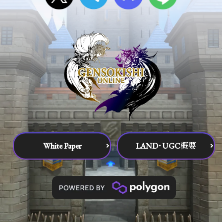
White Paper
LAND･UGC概要